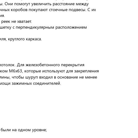
ы. Они помогут увеличить расстояние между
чных коробов покупают стоечные подвесы. С их
ия.
реек не хватает.
ешетку с перпендикулярным расположением
я, круглого каркаса.
 потолок. Для железобетонного перекрытия
зком М6х63, которые используют для закрепления
лины, чтобы шуруп входил в основание не менее
омощи зажимных соединителей.
и были на одном уровне;