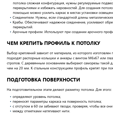
потолка сложная конфигурация, нужны регулируемые подвес
перекрытиями и избежать неровностей. Для создания потоло
помощью можно усилить каркас в местах установки освещен
Соединители. Нужны, если стандартной длины металлических 
Крабы. Обеспечивают надежное соединение, усиливают обр
перекрытий.
Арочные профили. Используют при создании арочного профил
ЧЕМ КРЕПИТЬ ПРОФИЛЬ К ПОТОЛКУ
Выбор креплений зависит от материала, из которого изготовлен
подходят распорные колышки и анкеры с винтом М6х67 или гла
стропов. С деревянным основанием выбирают саморезы такой д
чем на 20 мм. К стальным конструкциям профиль крепят при п
ПОДГОТОВКА ПОВЕРХНОСТИ
На подготовительном этапе делают разметку потолка. Для этого:
определяют уровень потолка;
переносят параметры каркаса на поверхность потолка;
с отступом в 60 см забивают гвозди, проверяя, чтобы все он
между отметками натягивают нити.