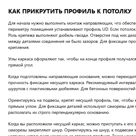
КАК ПРИКРУТИТЬ ПРОФИЛЬ К ПОТОЛКУ
Для начала нужно выполнить монтаж направляющих, что обеспе
периметру помещения устанавливают профиль UD. Если потолок 
Роль крепежа выполняют дюбель-гвозди. Отверстия под них де
между деталями соединения не было зазоров. Для фиксации пр
крепления.
Углы каркаса оформляют так, чтобы на конце профиля получался 
прямой угол.
Когда подготовлены направляющие основания, можно переходит
прочность фиксации несущего каркаса. Рекомендуемый интерва
шурупов с пластиковыми дюбелями. Для бетонных поверхностей 
Ориентируясь на подвесы, крепят несущий профиль, так, чтобы
прямым углом. Для фиксации деталей используют саморезы для 
располагать их строго перпендикулярно основанию.
Когда вы расположили несущий каркас, можно приступать к его
саморезы закрепляют шнур. Ориентируясь на шнур, к подвесам 
нагрузки используют усиление из отрезков профиля. Также усил