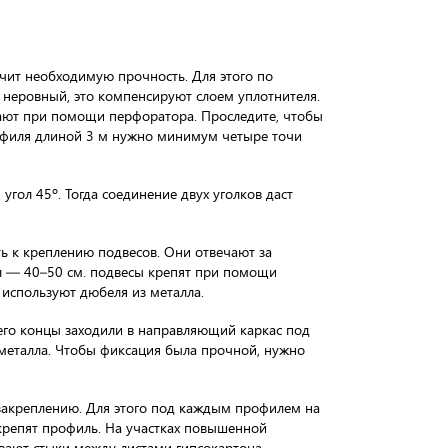
чит необходимую прочность. Для этого по
неровный, это компенсируют слоем уплотнителя.
лают при помощи перфоратора. Проследите, чтобы
офиля длиной 3 м нужно минимум четыре точи
угол 45º. Тогда соединение двух уголков даст
ь к креплению подвесов. Они отвечают за
л — 40–50 см. подвесы крепят при помощи
используют дюбеля из металла.
 его концы заходили в направляющий каркас под
металла. Чтобы фиксация была прочной, нужно
 закреплению. Для этого под каждым профилем на
крепят профиль. На участках повышенной
ивают стыки между листами гипсокартона.